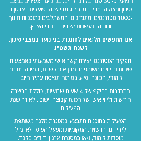
הפועל כ- 30 שנה בקרב ילדים, בני נוער וצעירים במצבי
סיכון ומצוקה, מכל המגזרים. מדי שנה, פועלים בארגון כ
-1000 סטודנטים ומתנדבים, המשתלבים בתוכניות חינוך
ורווחה, בעשרות ישובים ברחבי הארץ.
אנו מחפשים מלגאים לחונכות בני נוער במצבי סיכון,
לשנת תשפ"ו.
תפקיד הסטודנט: יצירת קשר אישי משמעותי באמצעות
שיחות ובילויים משותפים, מתן אוזן קשבת, תמיכה, תגבור
לימודי, הכוונה וסיוע בפיתוח תפיסת עתיד חיובי.
התנדבות בהיקף של 4 שעות שבועיות, כוללת הכשרה
חודשית וליווי אישי של רכז.ת קבוצה יישובי, לאורך שנת
הפעילות
הפעילות בתוכנית תתבצע במסגרת מלגה משותפת
לידידים, הרשויות המקומיות ומפעל הפיס, ו\או מול
מוסדות לימוד, ו\או במסגרת ארגון ידידים בלבד.